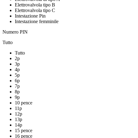
Elettrovalvola tipo B
Elettrovalvola tipo C
Intestazione Pin
Intestazione femminile
Numero PIN
Tutto
Tutto
2p
3p
4p
5p
6p
7p
8p
9p
10 pence
11p
12p
13p
14p
15 pence
16 pence