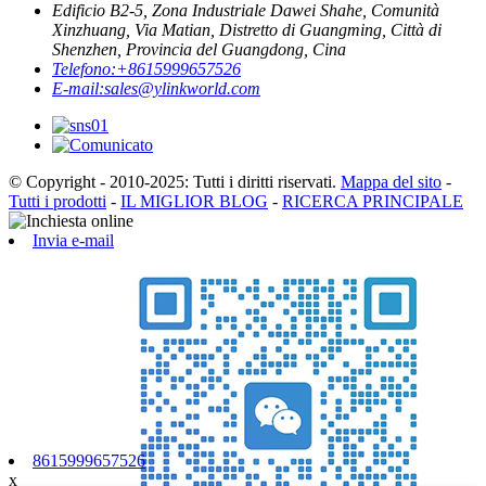
Edificio B2-5, Zona Industriale Dawei Shahe, Comunità
Xinzhuang, Via Matian, Distretto di Guangming, Città di
Shenzhen, Provincia del Guangdong, Cina
Telefono:
+8615999657526
E-mail:
sales@ylinkworld.com
© Copyright - 2010-2025: Tutti i diritti riservati.
Mappa del sito
-
Tutti i prodotti
-
IL MIGLIOR BLOG
-
RICERCA PRINCIPALE
Invia e-mail
8615999657526
x