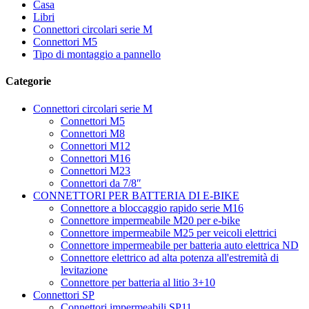
Casa
Libri
Connettori circolari serie M
Connettori M5
Tipo di montaggio a pannello
Categorie
Connettori circolari serie M
Connettori M5
Connettori M8
Connettori M12
Connettori M16
Connettori M23
Connettori da 7/8″
CONNETTORI PER BATTERIA DI E-BIKE
Connettore a bloccaggio rapido serie M16
Connettore impermeabile M20 per e-bike
Connettore impermeabile M25 per veicoli elettrici
Connettore impermeabile per batteria auto elettrica ND
Connettore elettrico ad alta potenza all'estremità di
levitazione
Connettore per batteria al litio 3+10
Connettori SP
Connettori impermeabili SP11