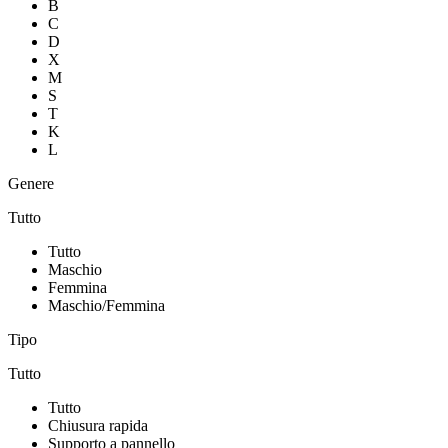
B
C
D
X
M
S
T
K
L
Genere
Tutto
Tutto
Maschio
Femmina
Maschio/Femmina
Tipo
Tutto
Tutto
Chiusura rapida
Supporto a pannello