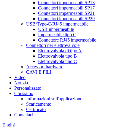
Connettori impermeabili SP13
Connettori impermeabili SP17
Connettori impermeabili SP21
Connettori impermeabili SP29
USB/Type-C/RJ45 impermeabile
USB impermeabile
Impermeabile tipo C
Connettore RJ45 impermeabile
Connettori per elettrovalvole
Elettrovalvola di tipo A
Elettrovalvola tipo B
Elettrovalvola tipo C
Accessori hardware
CAVI E FILI
Video
Notizia
Personalizzato
Chi siamo
Informazioni sull'applicazione
Scaricamento
Certificato
Contattaci
English