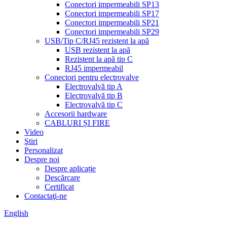
Conectori impermeabili SP13
Conectori impermeabili SP17
Conectori impermeabili SP21
Conectori impermeabili SP29
USB/Tip C/RJ45 rezistent la apă
USB rezistent la apă
Rezistent la apă tip C
RJ45 impermeabil
Conectori pentru electrovalve
Electrovalvă tip A
Electrovalvă tip B
Electrovalvă tip C
Accesorii hardware
CABLURI ȘI FIRE
Video
Ştiri
Personalizat
Despre noi
Despre aplicație
Descărcare
Certificat
Contactaţi-ne
English