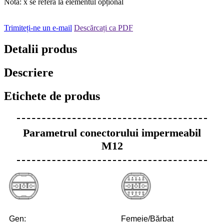
Notă: x se referă la elementul opțional
Trimiteți-ne un e-mail
Descărcați ca PDF
Detalii produs
Descriere
Etichete de produs
Parametrul conectorului impermeabil
M12
Gen:
Femeie/Bărbat