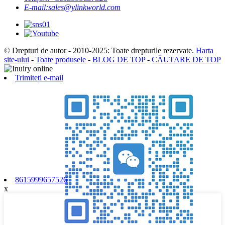
E-mail:
sales@ylinkworld.com
© Drepturi de autor - 2010-2025: Toate drepturile rezervate.
Harta
site-ului
-
Toate produsele
-
BLOG DE TOP
-
CĂUTARE DE TOP
Trimiteți e-mail
8615999657526
x