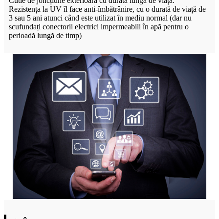
Cutie de joncțiune exterioară cu durată lungă de viață:
Rezistența la UV îl face anti-îmbătrânire, cu o durată de viață de
3 sau 5 ani atunci când este utilizat în mediu normal (dar nu
scufundați conectorii electrici impermeabili în apă pentru o
perioadă lungă de timp)