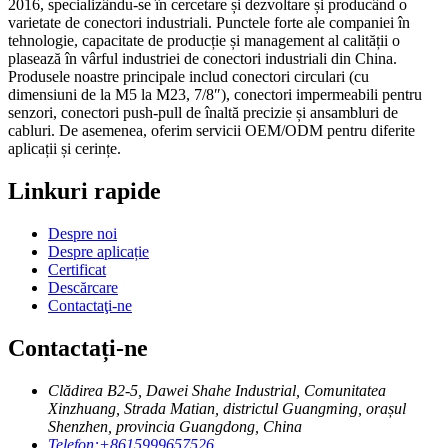
2016, specializându-se în cercetare și dezvoltare și producând o
varietate de conectori industriali. Punctele forte ale companiei în
tehnologie, capacitate de producție și management al calității o
plasează în vârful industriei de conectori industriali din China.
Produsele noastre principale includ conectori circulari (cu
dimensiuni de la M5 la M23, 7/8″), conectori impermeabili pentru
senzori, conectori push-pull de înaltă precizie și ansambluri de
cabluri. De asemenea, oferim servicii OEM/ODM pentru diferite
aplicații și cerințe.
Linkuri rapide
Despre noi
Despre aplicație
Certificat
Descărcare
Contactaţi-ne
Contactați-ne
Clădirea B2-5, Dawei Shahe Industrial, Comunitatea
Xinzhuang, Strada Matian, districtul Guangming, orașul
Shenzhen, provincia Guangdong, China
Telefon:
+8615999657526