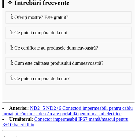
✧ Întrebări frecvente
Î: Oferiți mostre? Este gratuit?
Î: Ce puteți cumpăra de la noi
Î: Ce certificate au produsele dumneavoastră?
Î: Cum este calitatea produsului dumneavoastră?
Î: Ce puteți cumpăra de la noi?
Anterior:
ND2+5 ND2+6 Conectori impermeabili pentru cablu
turnat, încărcare și descărcare portabilă pentru mașini electrice
Următorul:
Conector impermeabil IP67 mamă/mascul pentru
3+10 baterii litiu