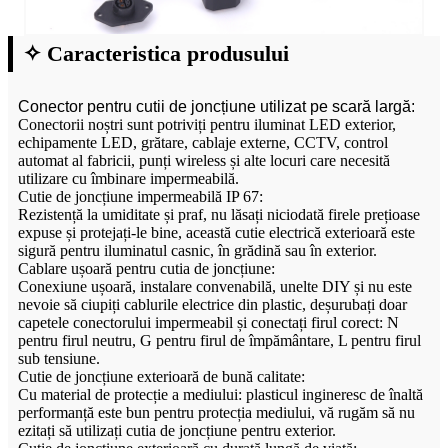
✧ Caracteristica produsului
Conector pentru cutii de joncțiune utilizat pe scară largă:
Conectorii noștri sunt potriviți pentru iluminat LED exterior,
echipamente LED, grătare, cablaje externe, CCTV, control
automat al fabricii, punți wireless și alte locuri care necesită
utilizare cu îmbinare impermeabilă.
Cutie de joncțiune impermeabilă IP 67:
Rezistență la umiditate și praf, nu lăsați niciodată firele prețioase
expuse și protejați-le bine, această cutie electrică exterioară este
sigură pentru iluminatul casnic, în grădină sau în exterior.
Cablare ușoară pentru cutia de joncțiune:
Conexiune ușoară, instalare convenabilă, unelte DIY și nu este
nevoie să ciupiți cablurile electrice din plastic, deșurubați doar
capetele conectorului impermeabil și conectați firul corect: N
pentru firul neutru, G pentru firul de împământare, L pentru firul
sub tensiune.
Cutie de joncțiune exterioară de bună calitate:
Cu material de protecție a mediului: plasticul ingineresc de înaltă
performanță este bun pentru protecția mediului, vă rugăm să nu
ezitați să utilizați cutia de joncțiune pentru exterior.