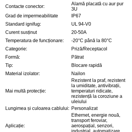
Alamă placată cu aur pur
Contacte conector:
3U
Grad de impermeabilitate
IP67
Standard ignifug:
UL 94-V0
Curent susținut
20-50A
Temperatura de funcționare:
-20°C până la 80°C
Categorie:
Priză/Receptacol
Formă:
Pătrat
Tip:
Blocare rapidă
Material izolator:
Nailon
Rezistent la praf, rezistent
la umiditate, antivibrații,
Mai multă protecție:
temperaturi ridicate,
rezistență la coroziune a
uleiului
Lungimea și culoarea cablului:
Personalizat
Ethernet, energie nouă,
transport feroviar,
Aplicație:
aerospațial, senzori,
industrial, automatizare